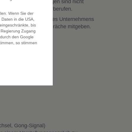
f vor (weitere Unterlagen sind nicht
espräche und den Lehrberufen.
llen. Wenn Sie der
 weitere Platzierung Ihres Unternehmens
Daten in die USA,
ingeschränkte, bis
direkt während der Gespräche mitgeben.
e Regierung Zugang
t durch den Google
stimmen, so stimmen
chsel, Gong-Signal)