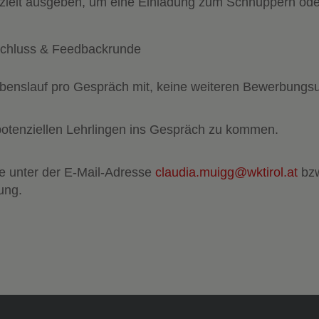
zielt ausgeben, um eine Einladung zum Schnuppern ode
chluss & Feedbackrunde
benslauf pro Gespräch mit, keine weiteren Bewerbungsu
potenziellen Lehrlingen ins Gespräch zu kommen.
e unter der E-Mail-Adresse
claudia.muigg@wktirol.at
bzw
ung.