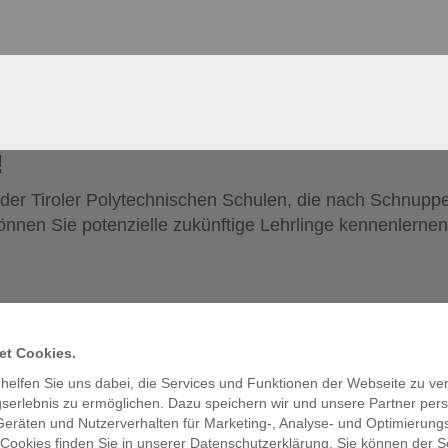
!
der Tiroler Polytechnischen Schulen, die nach Schnuppe
nnen Sie potenzielle zukünftige Lehrlinge kennenlernen
gf. eine weitere Person zum Rookie Day an. Bei zwei T
et Cookies.
allele Gespräche zur Verfügung.
helfen Sie uns dabei, die Services und Funktionen der Webseite zu v
unter
„Unternehmensübersicht“
auf dieser Seite gelistet.
gserlebnis zu ermöglichen. Dazu speichern wir und unsere Partner p
Geräten und Nutzerverhalten für Marketing-, Analyse- und Optimierun
 um sich über alle Unternehmen zu informieren und wäh
Cookies finden Sie in unserer Datenschutzerklärung. Sie können der S