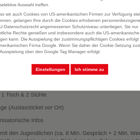
bereiten die Jugendlichen einen individuellen Lebenslau
elektive Auswahl treffen.
endlichen erhalten Sie eine Übersicht der gebuchten G
ass wir auch Cookies von US-amerikanischen Firmen zur Verfügung ste
p zur Verfügung (keine Messewände oder Ähnliches). Eine
mmen, gelangen Ihre durch die Cookies erhobenen personenbezogene 
-Datenschutzrecht angemessenen Schutzniveau unterliegen, Sie nur e
nformationsmaterial können Sie den Schüler:innen gerne 
htliche Rechte genießen und insbesondere auch die US-amerikanisch
Sie den Jugendlichen eine Recall-Karte überreichen.
gen kann. Die Ausspielung der zustimmungspflichtigen Cookies erfolg
merikanischen Firma Google. Wenn Sie daher der Cookie-Setzung zu
 Ausspielung über den Google Tag Manager erfolgt.
l | Wilhelm-Greil-Straße 7 | 6020 Innsbruck
Einstellungen
Ich stimme zu
 1 Tisch & 2 Stühle
ge (Auslassticket vor Ort)
isatorische Infos
it den Jugendlichen (ca. 8 Min. Gespräch + 2 Min. We